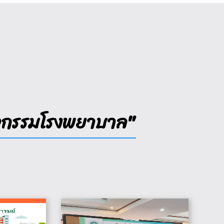
จกรรมโรงพยาบาล"